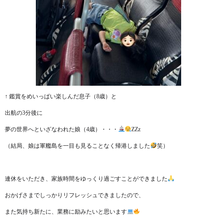
↑ 鑑賞をめいっぱい楽しんだ息子（8歳）と
出航の3分後に
夢の世界へといざなわれた娘（4歳）・・・
ZZz
（結局、娘は軍艦島を一目も見ることなく帰港しました
笑）
連休をいただき、家族時間をゆっくり過ごすことができました
おかげさまでしっかりリフレッシュできましたので、
また気持ち新たに、業務に励みたいと思います