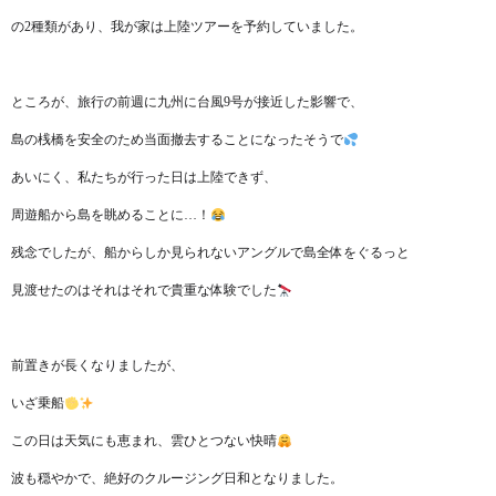
の2種類があり、我が家は上陸ツアーを予約していました。
ところが、旅行の前週に九州に台風9号が接近した影響で、
島の桟橋を安全のため当面撤去することになったそうで
あいにく、私たちが行った日は上陸できず、
周遊船から島を眺めることに…！
残念でしたが、船からしか見られないアングルで島全体をぐるっと
見渡せたのはそれはそれで貴重な体験でした
前置きが長くなりましたが、
いざ乗船
この日は天気にも恵まれ、雲ひとつない快晴
波も穏やかで、絶好のクルージング日和となりました。