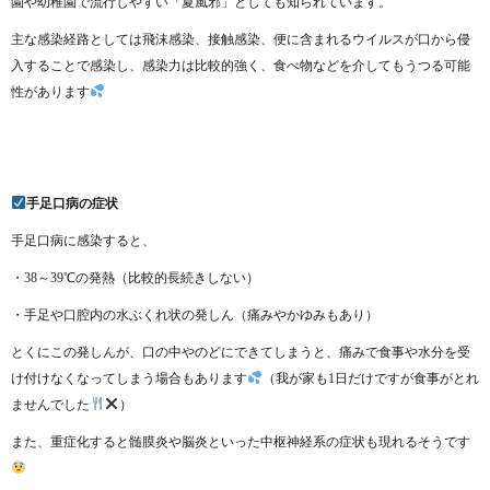
園や幼稚園で流行しやすい「夏風邪」としても知られています。
主な感染経路としては飛沫感染、接触感染、便に含まれるウイルスが口から侵
入することで感染し、感染力は比較的強く、食べ物などを介してもうつる可能
性があります
手足口病の症状
手足口病に感染すると、
・38～39℃の発熱（比較的長続きしない）
・手足や口腔内の水ぶくれ状の発しん（痛みやかゆみもあり）
とくにこの発しんが、口の中やのどにできてしまうと、痛みで食事や水分を受
け付けなくなってしまう場合もあります
（我が家も1日だけですが食事がとれ
ませんでした
）
また、重症化すると髄膜炎や脳炎といった中枢神経系の症状も現れるそうです