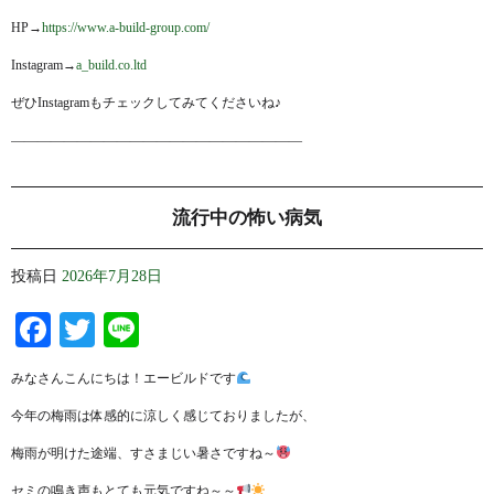
HP→
https://www.a-build-group.com/
Instagram→
a_build.co.ltd
ぜひInstagramもチェックしてみてくださいね♪
——————————————————————
流行中の怖い病気
投稿日
2026年7月28日
Facebook
Twitter
Line
みなさんこんにちは！エービルドです
今年の梅雨は体感的に涼しく感じておりましたが、
梅雨が明けた途端、すさまじい暑さですね～
セミの鳴き声もとても元気ですね～～