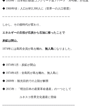
◆ 1916年：日本初の鉄筋コンクリート造アパート「30号棟」が完成
◆ 1960年頃：人口が約5,300人に（世界一の人口密度）
─ ─ ─ ─ ─ ─ ─ ─ ─ ─ ─ ─ ─ ─ ─ ─ ─ ─ ─ ─ ─ ─ ─ ─
しかし、その後時代が変わり、
エネルギーの主役が石炭から石油に移ったことで
炭鉱は閉山。
1974年には島民全員が島を離れ、
無人島
になりました。
─ ─ ─ ─ ─ ─ ─ ─ ─ ─ ─ ─ ─ ─ ─ ─ ─ ─ ─ ─ ─ ─ ─ ─
◆ 1974年1月：炭鉱が閉山
◆ 1974年4月：全島民が島を離れ、無人島に
◆ 2009年：観光目的での上陸が解禁
◆ 2015年：「明治日本の産業革命遺産」の一つとして
ユネスコ世界文化遺産に登録
──────────────────────────────────