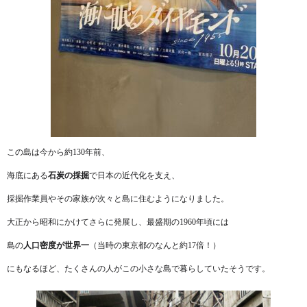
この島は今から約130年前、
海底にある
石炭の採掘
で日本の近代化を支え、
採掘作業員やその家族が次々と島に住むようになりました。
大正から昭和にかけてさらに発展し、最盛期の1960年頃には
島の
人口密度が世界一
（当時の東京都のなんと約17倍！）
にもなるほど、たくさんの人がこの小さな島で暮らしていたそうです。