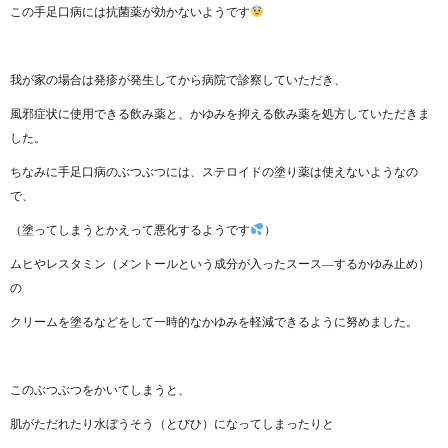
この手足口病には抗菌薬が効かないようです
我が家の場合は発疹が発生してから病院で診察していただき、
風邪症状に使用できる飲み薬と、かゆみを抑える飲み薬を処方していただきま
した。
ちなみに手足口病のぶつぶつには、ステロイドの塗り薬は使えないようなの
で、
（塗ってしまうとかえって悪化するようです
）
ムヒやレスタミン（メントールという成分が入ったスース―するかゆみ止め）
の
クリームを塗るなどをして一時的なかゆみを軽減できるように努めました。
このぶつぶつをかいてしまうと、
肌がただれたり水ぼうそう（とびひ）になってしまったりと