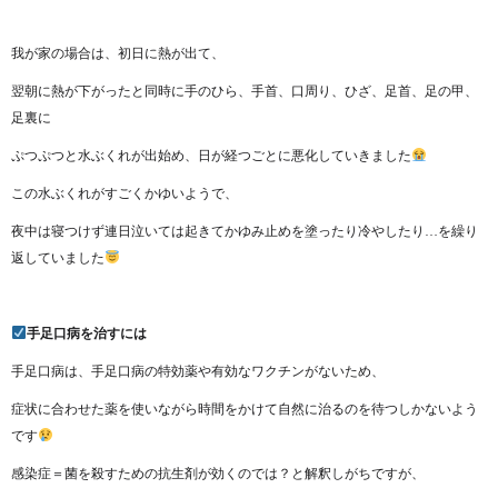
我が家の場合は、初日に熱が出て、
翌朝に熱が下がったと同時に手のひら、手首、口周り、ひざ、足首、足の甲、
足裏に
ぷつぷつと水ぶくれが出始め、日が経つごとに悪化していきました
この水ぶくれがすごくかゆいようで、
夜中は寝つけず連日泣いては起きてかゆみ止めを塗ったり冷やしたり…を繰り
返していました
手足口病を治すには
手足口病は、手足口病の特効薬や有効なワクチンがないため、
症状に合わせた薬を使いながら時間をかけて自然に治るのを待つしかないよう
です
感染症＝菌を殺すための抗生剤が効くのでは？と解釈しがちですが、