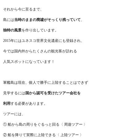
それから今に至るまで、
島には
当時のままの廃墟がそっくり残っていて
、
独特の風景
を作り出しています。
2015年にはユネスコ世界文化遺産にも登録され、
今では国内外からたくさんの観光客が訪れる
人気スポットになっています！
軍艦島は現在、個人で勝手に上陸することはできず
見学するには
国から認可を受けたツアー会社を
利用
する必要があります。
ツアーには、
① 船から島の周りをぐるっと回る〈 周遊ツアー 〉
② 船を降りて実際に上陸できる〈 上陸ツアー 〉