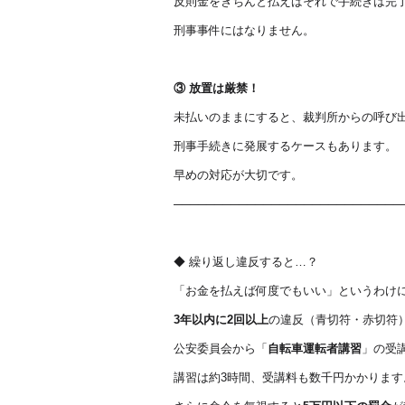
反則金をきちんと払えばそれで手続きは完
刑事事件にはなりません。
③
放置は厳禁！
未払いのままにすると、裁判所からの呼び
刑事手続きに発展するケースもあります。
早めの対応が大切です。
────────────────────────────
◆ 繰り返し違反すると…？
「お金を払えば何度でもいい」というわけ
3
年以内に2回以上
の違反（青切符・赤切符
公安委員会から「
自転車運転者講習
」の受
講習は約3時間、受講料も数千円かかります