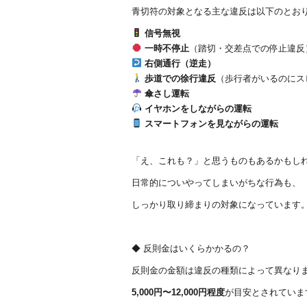
青切符の対象となる主な違反は以下のとお
信号無視
一時不停止
（踏切・交差点での停止違反
右側通行（逆走）
歩道での徐行違反
（歩行者がいるのにス
傘さし運転
イヤホンをしながらの運転
スマートフォンを見ながらの運転
「え、これも？」と思うものもあるかもし
日常的についやってしまいがちな行為も、
しっかり取り締まりの対象になっています
◆ 反則金はいくらかかるの？
反則金の金額は違反の種類によって異なり
5,000円〜12,000円程度
が目安とされていま