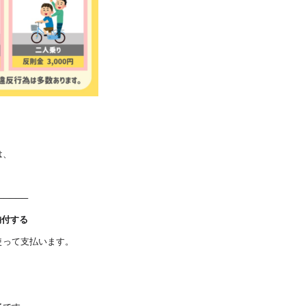
は、
─────
納付する
使って支払います。