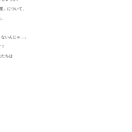
度」について、
た。
くないんじゃ…」
す！
生たちは