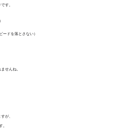
りです。
）
ピードを落とさない）
れませんね。
。
ますが、
す。