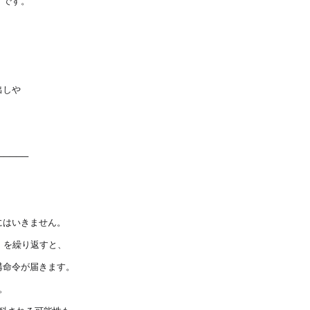
了です。
出しや
─────
にはいきません。
）を繰り返すと、
講命令が届きます。
。