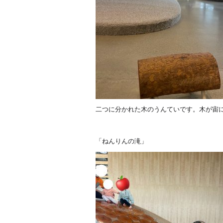
二つに分かれた木のうんていです。木が宙
「ねんりんの滝」