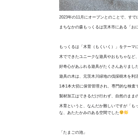
2023年の11月にオープンとのことで、
まちなかの森もっくるは茨木市にある「お
もっくるは「木育（もくいく）」をテーマ
木でできたユニークな遊具やおもちゃなど
好奇心があふれる遊具がたくさんありまし
遊具の木は、元茨木川緑地の伐採樹木を利
1本1本大切に保管管理され、専門的な検査
製材加工はできるだけ行わず、自然のまま
木育というと、なんだか難しいですが「も
な、あたたかみのある空間でした
「たまごの池」