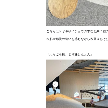
こちらはケヤキやイチョウの木など約７種
木肌や形状の違いを感じながら木登りあそ
「ぶらぶら橋、切り株とんとん」