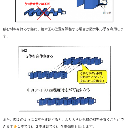
積む材料を降ろす際に、輪木王の位置を調整する場合は図の取っ手を利用しま
す。
また、図２のように２本を連結すると、より大きい規格の材料を置くことがで
きます
１本で３t、２本連結で６t、荷重強度もUPします。