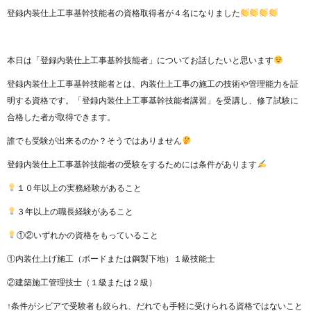
登録内装仕上工事基幹技能者の資格取得者が４名になりました
本日は「登録内装仕上工事基幹技能者」についてお話したいと思います
登録内装仕上工事基幹技能者とは、内装仕上工事の施工の技術や管理能力を証
明する資格です。「登録内装仕上工事基幹技能者講習」を受講し、修了試験に
合格した者が取得できます。
誰でも受験が出来るのか？そうではありません
登録内装仕上工事基幹技能者の受験をするためには条件があります
１０年以上の実務経験があること
３年以上の職長経験があること
①②いずれかの資格をもっていること
①内装仕上げ施工（ボードまたは鋼製下地）１級技能士
②建築施工管理技士（１級または２級）
↑条件がシビアで受験者も絞られ、だれでも手軽に受けられる資格ではないこと