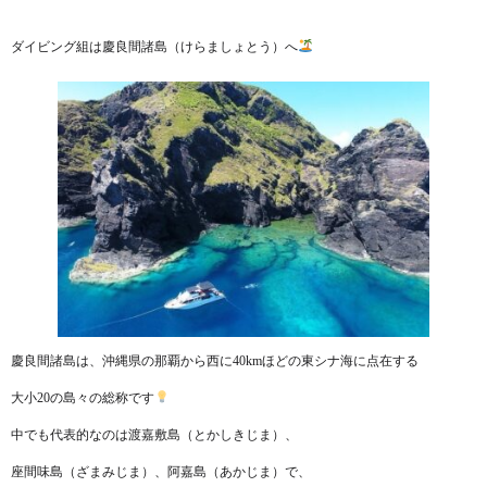
ダイビング組は慶良間諸島（けらましょとう）へ
慶良間諸島は、沖縄県の那覇から西に40kmほどの東シナ海に点在する
大小20の島々の総称です
中でも代表的なのは渡嘉敷島（とかしきじま）、
座間味島（ざまみじま）、阿嘉島（あかじま）で、