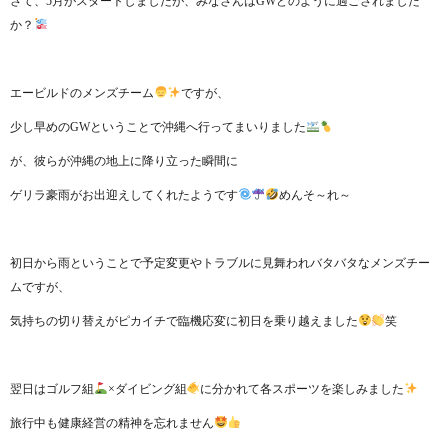
さて、5月がスタートしましたが、みなさんはGWどのように過ごされました
か？
エービルドのメンズチーム
ですが、
少し早めのGWということで沖縄へ行ってまいりました
が、彼らが沖縄の地上に降り立った瞬間に
ゲリラ豪雨がお出迎えしてくれたようです
めんそ～れ～
初日から雨ということで予定変更やトラブルに見舞われバタバタなメンズチー
ムですが、
気持ちの切り替えがピカイチで臨機応変に初日を乗り越えました
笑
翌日はゴルフ組
×ダイビング組
に分かれて各スポーツを楽しみました
旅行中も健康経営の精神を忘れません