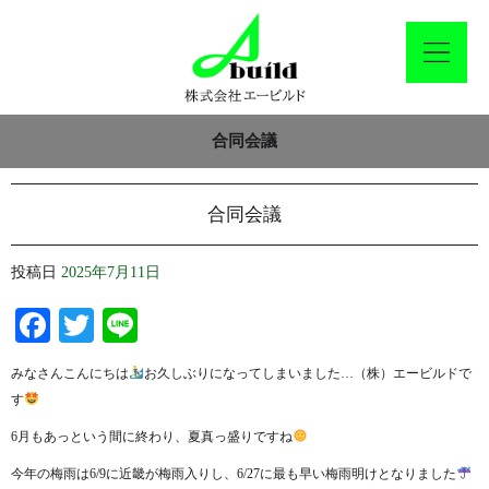
合同会議
合同会議
投稿日
2025年7月11日
Facebook
Twitter
Line
みなさんこんにちは
お久しぶりになってしまいました…（株）エービルドで
す
6月もあっという間に終わり、夏真っ盛りですね
今年の梅雨は6/9に近畿が梅雨入りし、6/27に最も早い梅雨明けとなりました