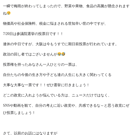
一瞬で梅雨が終わってしまったので、野菜や果物、食品の高騰が懸念されます
ね
物価高や社会保険料、税金に悩まされる世知辛い世の中ですが、
7/20日は参議院選挙の投票日です！！
連休の中日ですが、大阪は今もうすでに期日前投票が行われています。
政治の回し者ではございませんが
投票権を持ったみなさん一人ひとりの一票は、
自分たちの今後の生き方や子ども達の人生にも大きく関わってくる
大事な大事な一票です！！ぜひ選挙に行きましょう！
どこの政党に入れようか悩んでいる方は、ニュースだけではなく、
SNSや動画を観て、自分の考えに近い政党や、共感できるな～と思う政党にぜ
ひ投票しましょう！
さて、以前のお話にはなりますが